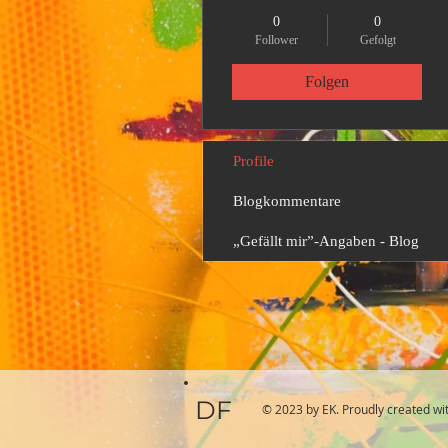
0
0
Follower
Gefolgt
Folgen
Profile
Blogkommentare
„Gefällt mir”-Angaben - Blog
DF
© 2023 by EK. Proudly created wi