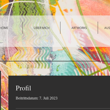
HOME
ÜBER MICH
ARTWORKS
AU
Profil
Beitrittsdatum: 7. Juli 2023