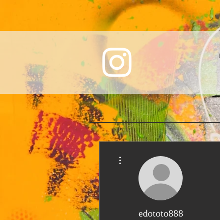
Weitere Optionen
edototo888