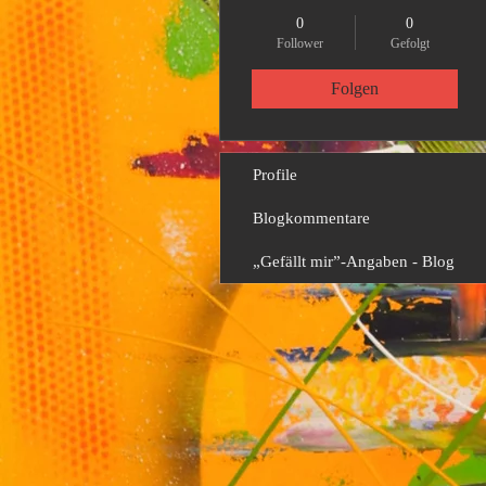
0
0
Follower
Gefolgt
Folgen
Profile
Blogkommentare
„Gefällt mir”-Angaben - Blog