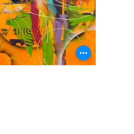
DF
© 2023 by EK. Proudly created with
Wix.com