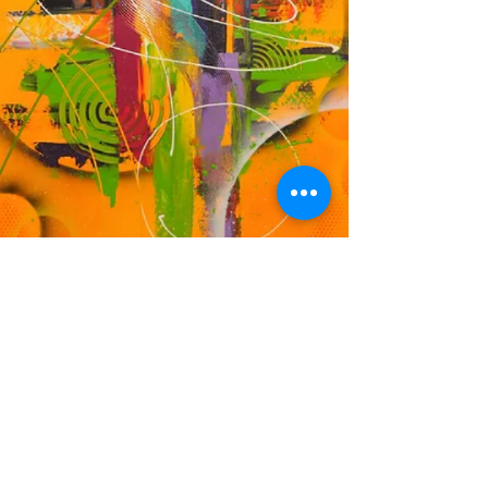
DF
© 2023 by EK. Proudly created with
Wix.com