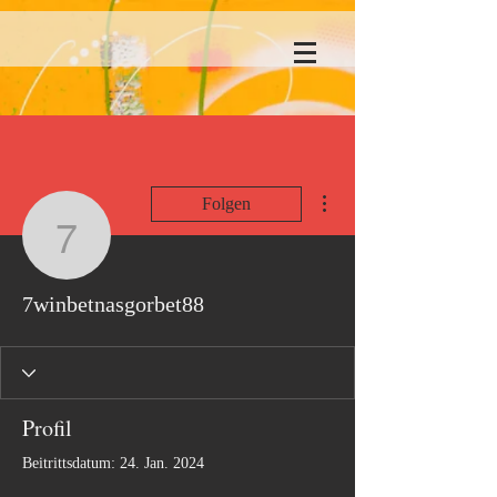
Weitere Optionen
Folgen
7winbetnasgorbet88
7winbetnasgorbet88
Profil
Beitrittsdatum: 24. Jan. 2024