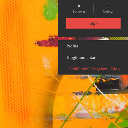
0
1
Follower
Gefolgt
Folgen
Profile
Blogkommentare
„Gefällt mir”-Angaben - Blog