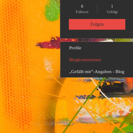
0
1
Follower
Gefolgt
Folgen
Profile
Blogkommentare
„Gefällt mir”-Angaben - Blog