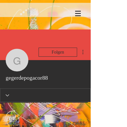
Weitere Optionen
Folgen
gegerdepogacor88
gegerdepogacor88