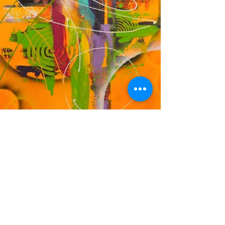
DF
© 2023 by EK. Proudly created with
Wix.com