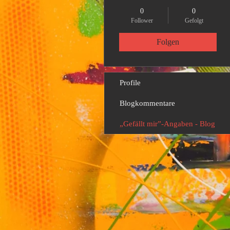
0
0
Follower
Gefolgt
Folgen
Profile
Blogkommentare
„Gefällt mir”-Angaben - Blog